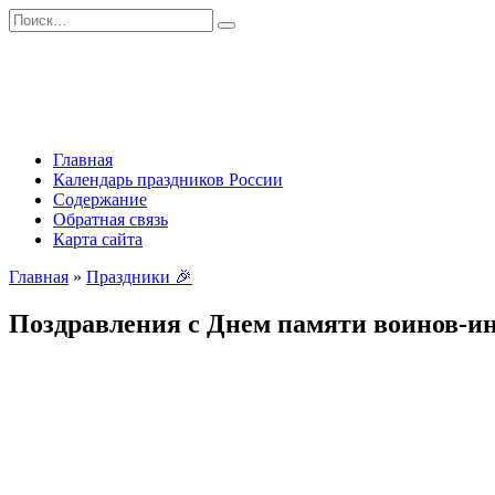
Перейти
Search
к
for:
содержанию
Главная
Календарь праздников России
Содержание
Обратная связь
Карта сайта
Главная
»
Праздники 🎉
Поздравления с Днем памяти воинов-ин