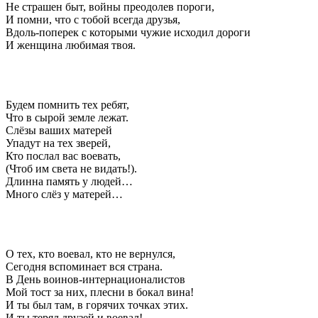
Не страшен быт, войны преодолев пороги,
И помни, что с тобой всегда друзья,
Вдоль-поперек с которыми чужие исходил дороги
И женщина любимая твоя.
Будем помнить тех ребят,
Что в сырой земле лежат.
Слёзы ваших матерей
Упадут на тех зверей,
Кто послал вас воевать,
(Чтоб им света не видать!).
Длинна память у людей…
Много слёз у матерей…
О тех, кто воевал, кто не вернулся,
Сегодня вспоминает вся страна.
В День воинов-интернационалистов
Мой тост за них, плесни в бокал вина!
И ты был там, в горячих точках этих.
И ты терял друзей и воевал!