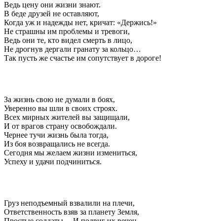
Ведь цену они жизни знают.
В беде друзей не оставляют,
Когда уж и надежды нет, кричат: «Держись!»
Не страшны им проблемы и тревоги,
Ведь они те, кто видел смерть в лицо,
Не дрогнув дергали гранату за кольцо…
Так пусть же счастье им сопутствует в дороге!
За жизнь свою не думали в боях,
Уверенно вы шли в своих строях.
Всех мирных жителей вы защищали,
И от врагов страну освобождали.
Чернее тучи жизнь была тогда,
Из боя возвращались не всегда.
Сегодня мы желаем жизни измениться,
Успеху и удачи подчиниться.
Груз неподъемный взвалили на плечи,
Ответственность взяв за планету Земля,
Простые солдаты… И подвиг их вечен,