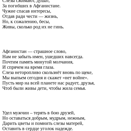
Слезы сжимают, душат,
За погибших в Афганистане.
Чужие спасав интересы,
Отдав ради чести — жизнь,
Но, к сожалению, бесы,
Живы, сколько род их не гинь.
Афганистан — страшное слово,
Нам не забыть имен, ушедших навсегда.
Почтим память минутой молчания,
И спрячем на время глаза.
Слеза неторопливо скользнёт вновь по щеке,
Мы выпьем сегодня и скажет «нет войне».
Пусть мир на всей планете нас радует, друзья,
Чтоб были живы дети, чтобы жила семья.
Удел мужчин – терять в бою друзей,
Но оставаться добрым, мудрым, нежным,
Дарить цветы и помнить слезы матерей,
Оставить в сердце уголок надежде.