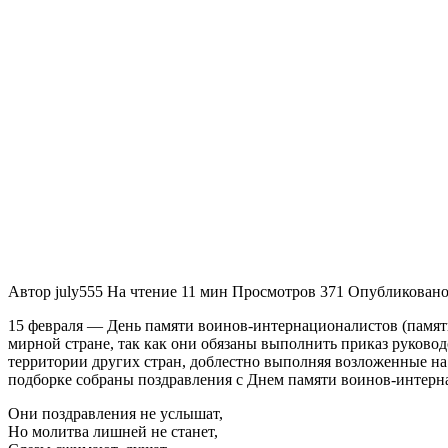
Автор
july555
На чтение
11 мин
Просмотров
371
Опубликован
15 февраля — День памяти воинов-интернационалистов (памятна
мирной стране, так как они обязаны выполнить приказ руковод
территории других стран, доблестно выполняя возложенные на 
подборке собраны поздравления с Днем памяти воинов-интерна
Они поздравления не услышат,
Но молитва лишней не станет,