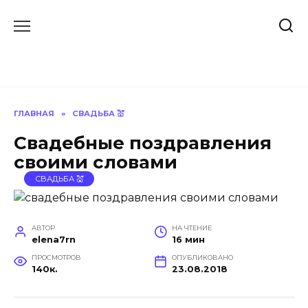
Перейти
к
содержанию
ГЛАВНАЯ
»
СВАДЬБА 💒
Свадебные поздравления
своими словами
СВАДЬБА 💒
АВТОР
НА ЧТЕНИЕ
elena7rn
16 мин
ПРОСМОТРОВ
ОПУБЛИКОВАНО
140к.
23.08.2018