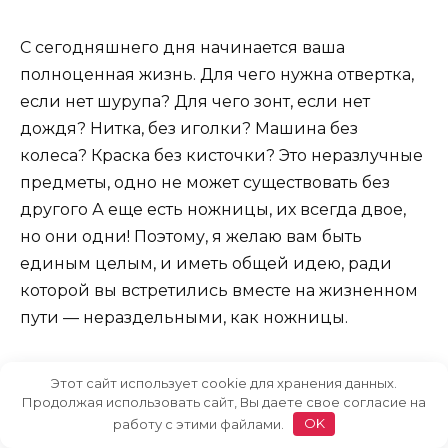
С сегодняшнего дня начинается ваша
полноценная жизнь. Для чего нужна отвертка,
если нет шурупа? Для чего зонт, если нет
дождя? Нитка, без иголки? Машина без
колеса? Краска без кисточки? Это неразлучные
предметы, одно не может существовать без
другого А еще есть ножницы, их всегда двое,
но они одни! Поэтому, я желаю вам быть
единым целым, и иметь общей идею, ради
которой вы встретились вместе на жизненном
пути — нераздельными, как ножницы.
Этот сайт использует cookie для хранения данных.
Продолжая использовать сайт, Вы даете свое согласие на
работу с этими файлами.
OK
Дорогие молодожены! Хочу вас поздравить с