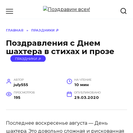
Перейти
к
содержанию
ГЛАВНАЯ
»
ПРАЗДНИКИ 🎉
Поздравления с Днем
шахтера в стихах и прозе
ПРАЗДНИКИ 🎉
АВТОР
НА ЧТЕНИЕ
july555
10 мин
ПРОСМОТРОВ
ОПУБЛИКОВАНО
195
29.03.2020
Последнее воскресенье августа — День
шахтера. Это довольно сложная и рискованная