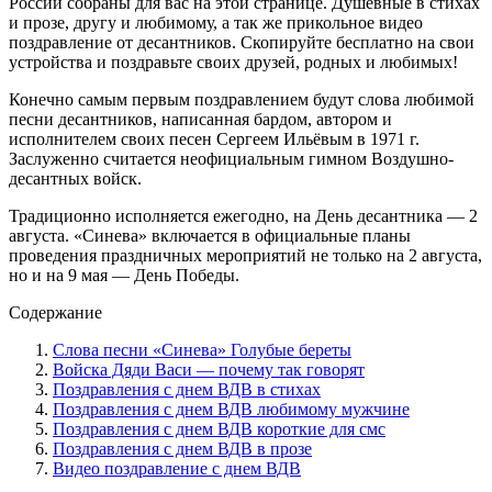
России собраны для вас на этой странице. Душевные в стихах
и прозе, другу и любимому, а так же прикольное видео
поздравление от десантников. Скопируйте бесплатно на свои
устройства и поздравьте своих друзей, родных и любимых!
Конечно самым первым поздравлением будут слова любимой
песни десантников, написанная бардом, автором и
исполнителем своих песен Сергеем Ильёвым в 1971 г.
Заслуженно считается неофициальным гимном Воздушно-
десантных войск.
Традиционно исполняется ежегодно, на День десантника — 2
августа. «Синева» включается в официальные планы
проведения праздничных мероприятий не только на 2 августа,
но и на 9 мая — День Победы.
Содержание
Слова песни «Синева» Голубые береты
Войска Дяди Васи — почему так говорят
Поздравления с днем ВДВ в стихах
Поздравления с днем ВДВ любимому мужчине
Поздравления с днем ВДВ короткие для смс
Поздравления с днем ВДВ в прозе
Видео поздравление с днем ВДВ