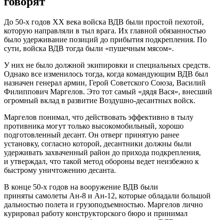
говорят
До 50-х годов XX века войска ВДВ были простой пехотой,
которую направляли в тыл врага. Их главной обязанностью
было удерживание позиций до прибытия подкрепления. По
сути, войска ВДВ тогда были «пушечным мясом».
У них не было должной экипировки и специальных средств.
Однако все изменилось тогда, когда командующим ВДВ был
назначен генерал армии, Герой Советского Союза, Василий
Филиппович Маргелов. Это тот самый «дядя Вася», внесший
огромный вклад в развитие Воздушно-десантных войск.
Маргелов понимал, что действовать эффективно в тылу
противника могут только высокомобильный, хорошо
подготовленный десант. Он отверг принятую ранее
установку, согласно которой, десантники должны были
удерживать захваченный район до прихода подкрепления,
и утверждал, что такой метод обороны ведет неизбежно к
быстрому уничтожению десанта.
В конце 50-х годов на вооружение ВДВ были
приняты самолеты Ан-8 и Ан-12, которые обладали большой
дальностью полета и грузоподъемностью. Маргелов лично
курировал работу конструкторского бюро и принимал