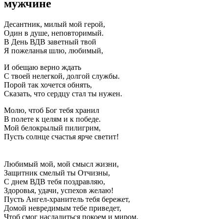
мужчине
Десантник, милый мой герой,
Один в душе, неповторимый.
В День ВДВ заветный твой
Я пожеланья шлю, любимый,
И обещаю верно ждать
С твоей нелегкой, долгой службы.
Порой так хочется обнять,
Сказать, что сердцу стал ты нужен.
Молю, чтоб Бог тебя хранил
В полете к целям и к победе.
Мой белокрылый пилигрим,
Пусть солнце счастья ярче светит!
Любимый мой, мой смысл жизни,
Защитник смелый ты Отчизны,
С днем ВДВ тебя поздравляю,
Здоровья, удачи, успехов желаю!
Пусть Ангел-хранитель тебя бережет,
Домой невредимым тебе приведет,
Чтоб смог насладиться покоем и миром,