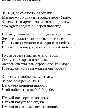
За ВДВ, за смелость, за отвагу
Мы дружно крикнем троекратное «Ура!»,
За тех, кто в армии когда-то дал присягу,
Что будет Родине он верен навсегда.
Вас поздравляем, парни, с днем чудесным.
Желаем радости, здоровья, долгих лет.
Парить под куполом в лазури вам небесной,
Надев тельняшку, и, конечно, голубой берет.
Пусть берегут вас ангелы от горя,
От пули, от врага и от беды.
Желаем счастья вам огромного, как море,
И бесконечной вам желаем мы любви!
За честь, за доблесть, за отвагу.
За вас, бойцы! За ВДВ!
Вы смело приняли присягу,
Чтоб победить в любой борьбе.
Пускай вас горе не коснется,
Пускай балует вас судьба.
Пускай всегда вам светит солнце,