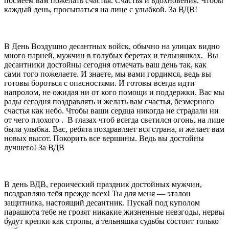
посмеем вам пожелать счастья. Счастья и вдохновения. Чтобы
каждый день, просыпаться на лице с улыбкой. За ВДВ!
В День Воздушно десантных войск, обычно на улицах видно
много парней, мужчин в голубых беретах и тельняшках. Вы
десантники достойны сегодня отмечать ваш день так, как
сами того пожелаете. И знаете, мы вами гордимся, ведь вы
готовы бороться с опасностями. И готовы всегда идти
напролом, не ожидая ни от кого помощи и поддержки. Вас мы
рады сегодня поздравлять и желать вам счастья, безмерного
счастья как небо. Чтобы ваши сердца никогда не страдали ни
от чего плохого . В глазах чтоб всегда светился огонь, на лице
была улыбка. Вас, ребята поздравляет вся страна, и желает вам
новых высот. Покорить все вершины. Ведь вы достойны
лучшего! За ВДВ
В день ВДВ, героический праздник достойных мужчин,
поздравляю тебя прежде всех! Ты для меня — эталон
защитника, настоящий десантник. Пускай под куполом
парашюта тебе не грозят никакие жизненные невзгоды, нервы
будут крепки как стропы, а тельняшка судьбы состоит только