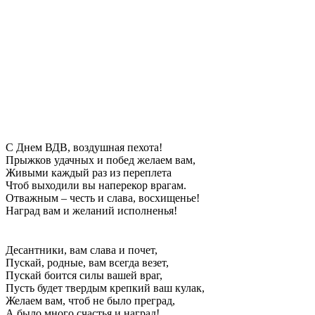
С Днем ВДВ, воздушная пехота!
Прыжков удачных и побед желаем вам,
Живыми каждый раз из переплета
Чтоб выходили вы наперекор врагам.
Отважным – честь и слава, восхищенье!
Наград вам и желаний исполненья!
Десантники, вам слава и почет,
Пускай, родные, вам всегда везет,
Пускай боится силы вашей враг,
Пусть будет твердым крепкий ваш кулак,
Желаем вам, чтоб не было преград,
А было много счастья и наград!