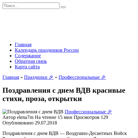
Перейти
Search
к
for:
содержанию
Главная
Календарь праздников России
Содержание
Обратная связь
Карта сайта
Главная
»
Праздники 🎉
»
Профессиональные 🎉
Поздравления с днем ВДВ красивые
стихи, проза, открытки
Профессиональные 🎉
Автор
elena7rn
На чтение
15 мин
Просмотров
129
Опубликовано
29.07.2018
Поздравления с днем ВДВ — Воздушно-Десантных Войск