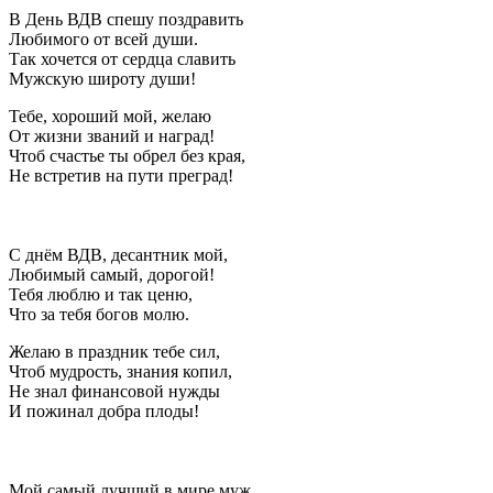
В День ВДВ спешу поздравить
Любимого от всей души.
Так хочется от сердца славить
Мужскую широту души!
Тебе, хороший мой, желаю
От жизни званий и наград!
Чтоб счастье ты обрел без края,
Не встретив на пути преград!
С днём ВДВ, десантник мой,
Любимый самый, дорогой!
Тебя люблю и так ценю,
Что за тебя богов молю.
Желаю в праздник тебе сил,
Чтоб мудрость, знания копил,
Не знал финансовой нужды
И пожинал добра плоды!
Мой самый лучший в мире муж,