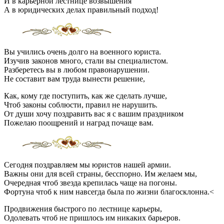
И в карьерной лестнице возвышения
А в юридических делах правильный подход!
Вы учились очень долго на военного юриста.
Изучив законов много, стали вы специалистом.
Разберетесь вы в любом правонарушении.
Не составит вам труда вынести решение,
Как, кому где поступить, как же сделать лучше,
Чтоб законы соблюсти, правил не нарушить.
От души хочу поздравить вас я с вашим праздником
Пожелаю поощрений и наград почаще вам.
Сегодня поздравляем мы юристов нашей армии.
Важны они для всей страны, бесспорно. Им желаем мы,
Очередная чтоб звезда крепилась чаще на погоны.
Фортуна чтоб к ним навсегда была по жизни благосклонна.<
Продвижения быстрого по лестнице карьеры,
Одолевать чтоб не пришлось им никаких барьеров.