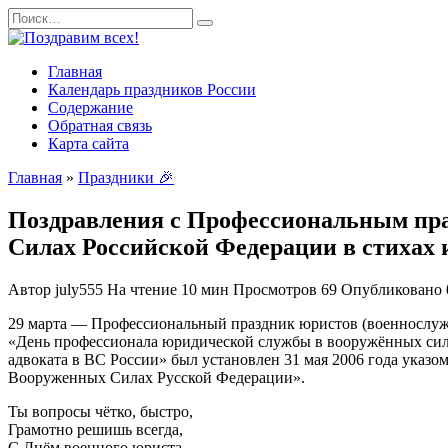
Перейти
Search
к
for:
содержанию
Главная
Календарь праздников России
Содержание
Обратная связь
Карта сайта
Главная
»
Праздники 🎉
Поздравления с Профессиональным пра
Силах Российской Федерации в стихах 
Автор
july555
На чтение
10 мин
Просмотров
69
Опубликовано
29 марта — Профессиональный праздник юристов (военнослуж
«День профессионала юридической службы в вооружённых силах
адвоката в ВС России» был установлен 31 мая 2006 года ука
Вооруженных Силах Русской Федерации».
Ты вопросы чётко, быстро,
Грамотно решишь всегда,
С Днём военного юриста